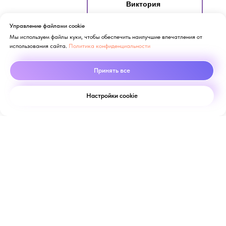
Виктория
Здравствуйте! Готова помочь
вам. Напишите мне, если у
Управление файлами cookie
вас появятся вопросы.
Мы используем файлы куки, чтобы обеспечить наилучшие впечатления от
использования сайта.
Политика конфиденциальности
Принять все
Настройки cookie