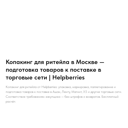
Копакинг для ритейла в Москве —
подготовка товаров к поставке в
торговые сети | Helpberries
Копакинг для ритейла от Helpberries: упаковка, маркировка, паллетирование и
подготовка товаров к поставке в Ашан, Ленту, Магнит, X5 и другие торговые сети.
Соответствие требованиям закупщика — без штрафов и возвратов. Бесплатный
расчёт.