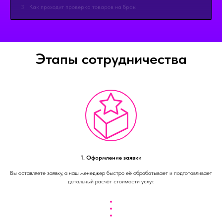
3
Как проходит проверка товаров на брак
4
Знакомство с компанией
Этапы сотрудничества
5
Отгрузка по системе FBS
6
Новое оборудование для профессиональной упаковки
заказов
1. Оформление заявки
Вы оставляете заявку, а наш менеджер быстро её обрабатывает и подготавливает
детальный расчёт стоимости услуг.