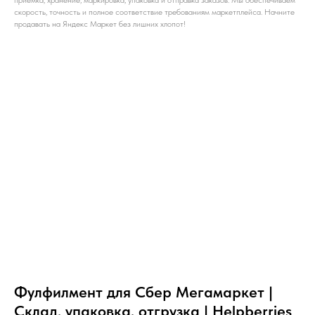
приёмка, хранение, маркировка, упаковка и отправка заказов. Мы обеспечиваем
скорость, точность и полное соответствие требованиям маркетплейса. Начните
продавать на Яндекс Маркет без лишних хлопот!
Фулфилмент для Сбер Мегамаркет |
Склад, упаковка, отгрузка | Helpberries