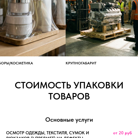
БОРЫ/КОСМЕТИКА
КРУПНОГАБАРИТ
СТОИМОСТЬ УПАКОВКИ
ТОВАРОВ
Основные услуги
ОСМОТР ОДЕЖДЫ, ТЕКСТИЛЯ, СУМОК И
от 20 руб