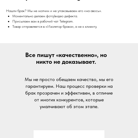
Нашли брак? Мы не молчим и не упаковываем его «на авось».
Моментально делаем фото/видео дефекта.
Присылаем вам в рабочий чат Telegram.
Товар отправляется в «Изолятор брака», а не к клиенту.
Все пишут «качественно», но
никто не доказывает.
Мы не просто обещаем качество, мы его
гарантируем. Наш процесс проверки на
брак прозрачен и эффективен, в отличие
от многих конкурентов, которые
умалчивают об этом этапе.