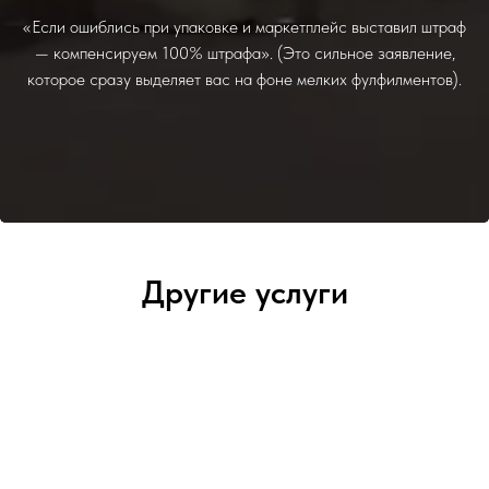
«Если ошиблись при упаковке и маркетплейс выставил штраф
— компенсируем 100% штрафа». (Это сильное заявление,
которое сразу выделяет вас на фоне мелких фулфилментов).
Другие услуги