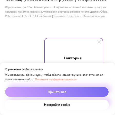
Фулфилмент для Сбер Мегамаркет от Helpberries — полный комплекс услуг для
селлеров: приёмка, хранение, упаковка и доставка заказов по стандартам Сбер.
Работаем по FBS и FBO. Надёжный фулфилмент Сбер для стабильных продаж.
Виктория
Здравствуйте! Готова помочь
вам. Напишите мне, если у
Управление файлами cookie
вас появятся вопросы.
Мы используем файлы куки, чтобы обеспечить наилучшие впечатления от
использования сайта.
Политика конфиденциальности
Принять все
Настройки cookie
Фулфилмент для Ozon в Москве —