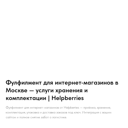
Фулфилмент для интернет-магазинов в
Москве — услуги хранения и
комплектации | Helpberries
Фулфилмент для интернет-магазинов от Helpberries — приёмка, хранение,
комплектация, упаковка и доставка заказов под ключ. Интеграция с вашим
сайтом и полное снятие забот о логистике.