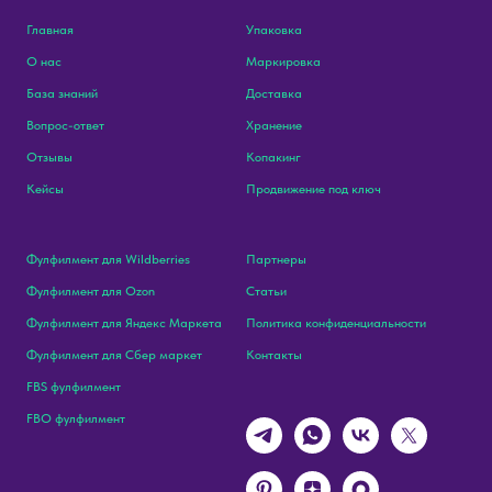
Главная
Упаковка
О нас
Маркировка
База знаний
Доставка
Вопрос-ответ
Хранение
Отзывы
Копакинг
Кейсы
Продвижение под ключ
Фулфилмент для Wildberries
Партнеры
Фулфилмент для Ozon
Статьи
Фулфилмент для Яндекс Маркета
Политика конфиденциальности
Фулфилмент для Сбер маркет
Контакты
FBS фулфилмент
FBO фулфилмент