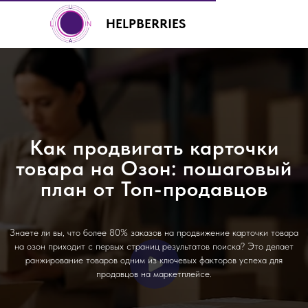
HELPBERRIES
Как продвигать карточки
+7 (499) 460-00-92
товара на Озон: пошаговый
план от Топ-продавцов
Знаете ли вы, что более 80% заказов на продвижение карточки товара
на озон приходит с первых страниц результатов поиска? Это делает
ранжирование товаров одним из ключевых факторов успеха для
продавцов на маркетплейсе.