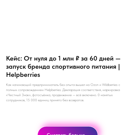
Кейс: От нуля до 1 млн ₽ за 60 дней —
запуск бренда спортивного питания |
Helpberries
Как начинающий предприниматель без опыта вышел на Ozon и Wildberries с
полным сопровождением Helpberries. Декларация соответствия, маркировка
«Честный Знак», фотосъёмка, продвижение — всё включено. 0 нанятых
сотрудников, 15 000 единиц принято без возвратов.
Смотреть больше...