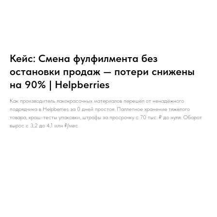
Кейс: Смена фулфилмента без
остановки продаж — потери снижены
на 90% | Helpberries
Как производитель лакокрасочных материалов перешёл от ненадёжного
подрядчика в Helpberries за 0 дней простоя. Паллетное хранение тяжёлого
товара, краш-тесты упаковки, штрафы за просрочку с 70 тыс. ₽ до нуля. Оборот
вырос с 3,2 до 4,1 млн ₽/мес.