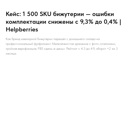
Кейс: 1 500 SKU бижутерии — ошибки
комплектации снижены с 9,3% до 0,4% |
Helpberries
Как бренд ювелирной бижутерии перешёл с домашнего склада на
профессиональный фулфилмент. Мелкоячеистое хранение с фото-эталонами,
тройная верификация, FBS «день-в-день». Рейтинг с 4.3 до 4.9, оборот ×2 за 3
месяца.