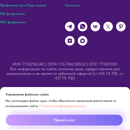
Фулфилмент для Сбер маркет
Контакты
FBS фулфилмент
FBO фулфилмент
ИНН 7718296540 | ОГРН 1167746128550 | КПП 771801001
Вся информация на сайте, включая цены, предоставлена для
ознакомления и не является публичной офертой (ст.435 ГК РФ, ст.
437 ГК РФ)
Управление файлами cookie
Внимание! В целях соответствия Федеральному закону
Мы используем файлы куки, чтобы обеспечить наилучшие впечатления от
использования сайта.
Политика конфиденциальности
№ 52-ФЗ «О государственном языке РФ» на сайте
проводятся работы по обновлению текстов описаний.
Мы стремимся заменить все иностранные термины на
Принять все
русскоязычные аналоги. Приносим извинения за