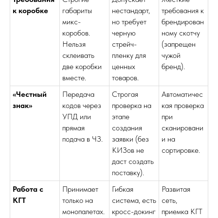
к коробке
габариты
нестандарт,
требования к
микс-
но требует
брендирован
коробов.
черную
ному скотчу
Нельзя
стрейч-
(запрещен
склеивать
пленку для
чужой
две коробки
ценных
бренд).
вместе.
товаров.
«Честный
Передача
Строгая
Автоматичес
знак»
кодов через
проверка на
кая проверка
УПД или
этапе
при
прямая
создания
сканировани
подача в ЧЗ.
заявки (без
и на
КИЗов не
сортировке.
даст создать
поставку).
Работа с
Принимает
Гибкая
Развитая
КГТ
только на
система, есть
сеть,
монопалетах.
кросс-докинг
приемка КГТ