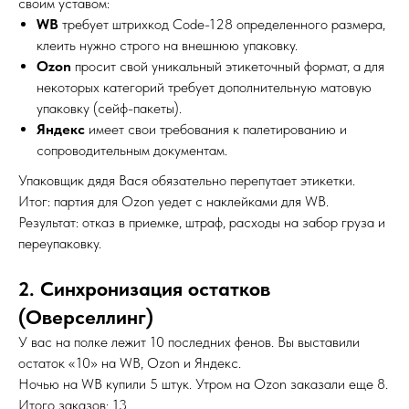
своим уставом:
WB
требует штрихкод Code-128 определенного размера,
клеить нужно строго на внешнюю упаковку.
Ozon
просит свой уникальный этикеточный формат, а для
некоторых категорий требует дополнительную матовую
упаковку (сейф-пакеты).
Яндекс
имеет свои требования к палетированию и
сопроводительным документам.
Упаковщик дядя Вася обязательно перепутает этикетки.
Итог: партия для Ozon уедет с наклейками для WB.
Результат: отказ в приемке, штраф, расходы на забор груза и
переупаковку.
2. Синхронизация остатков
(Оверселлинг)
У вас на полке лежит 10 последних фенов. Вы выставили
остаток «10» на WB, Ozon и Яндекс.
Ночью на WB купили 5 штук. Утром на Ozon заказали еще 8.
Итого заказов: 13.