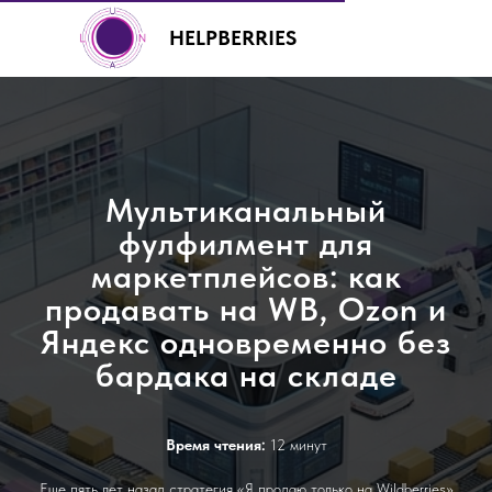
HELPBERRIES
Мультиканальный
фулфилмент для
+7 (499) 460-00-92
маркетплейсов: как
продавать на WB, Ozon и
Яндекс одновременно без
бардака на складе
Время чтения:
12 минут
Еще пять лет назад стратегия «Я продаю только на Wildberries»