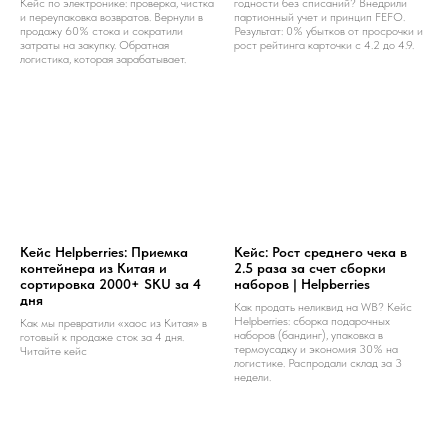
Кейс по электронике: проверка, чистка
годности без списаний? Внедрили
и переупаковка возвратов. Вернули в
партионный учет и принцип FEFO.
продажу 60% стока и сократили
Результат: 0% убытков от просрочки и
затраты на закупку. Обратная
рост рейтинга карточки с 4.2 до 4.9.
логистика, которая зарабатывает.
Кейс Helpberries: Приемка
Кейс: Рост среднего чека в
контейнера из Китая и
2.5 раза за счет сборки
сортировка 2000+ SKU за 4
наборов | Helpberries
дня
Как продать неликвид на WB? Кейс
Helpberries: сборка подарочных
Как мы превратили «хаос из Китая» в
наборов (бандинг), упаковка в
готовый к продаже сток за 4 дня.
термоусадку и экономия 30% на
Читайте кейс
логистике. Распродали склад за 3
недели.