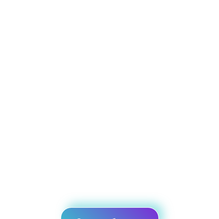
Экономика фулфилмента: считаем
реальную выгоду 2026 - Helpberries
Свой склад VS фулфилмент: детальный расчёт с цифрами. Экономия до
82% и 4,8 млн/год. Калькулятор, кейсы, скрытые расходы. Считайте
правильно!