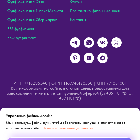
Фулфилмент для Ozon
Статьи
Фулфилмент для Яндекс Маркета
Политика конфиденциальности
Фулфилмент для Сбер маркет
Контакты
FBS фулфилмент
FBO фулфилмент
ИНН 7718296540 | ОГРН 1167746128550 | КПП 771801001
Вся информация на сайте, включая цены, предоставлена для
ознакомления и не является публичной офертой (ст.435 ГК РФ, ст.
437 ГК РФ)
Управление файлами cookie
Внимание! В целях соответствия Федеральному закону
Мы используем файлы куки, чтобы обеспечить наилучшие впечатления от
использования сайта.
Политика конфиденциальности
№ 52-ФЗ «О государственном языке РФ» на сайте
проводятся работы по обновлению текстов описаний.