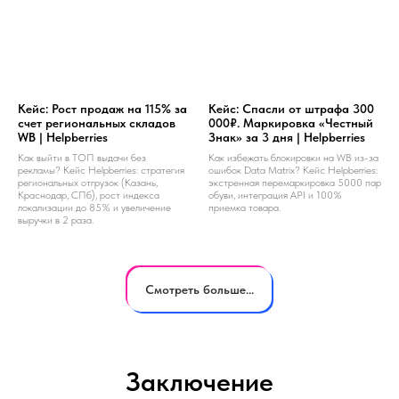
Кейс: Рост продаж на 115% за
Кейс: Спасли от штрафа 300
счет региональных складов
000₽. Маркировка «Честный
WB | Helpberries
Знак» за 3 дня | Helpberries
Как выйти в ТОП выдачи без
Как избежать блокировки на WB из-за
рекламы? Кейс Helpberries: стратегия
ошибок Data Matrix? Кейс Helpberries:
региональных отгрузок (Казань,
экстренная перемаркировка 5000 пар
Краснодар, СПб), рост индекса
обуви, интеграция API и 100%
локализации до 85% и увеличение
приемка товара.
выручки в 2 раза.
Смотреть больше...
Заключение