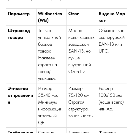
Параметр
Wildberries
Ozon
Яндекс.Мар
(WB)
кет
Штрихкод
Только
Можно
Обязательно
товара
уникальный
использовать
сканируемый
баркод
заводской
EAN-13 или
товара.
EAN-13, но
UPC.
Наклеен
лучше
строго на
внутренний
товар/
Ozon ID.
упаковку.
Этикетка
Размер
Размер
Размер
отправлени
58х40 мм.
75х120 мм.
100х150 мм
я
Минимум
Строгая
(чаще всего)
информации,
структура,
или А6.
читаемый
зональность.
QR.
Требования
Строгие
Допускает
Жесткие