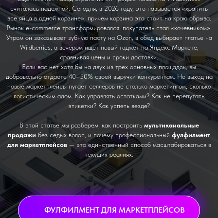
считалась надежной. Сегодня, в 2026 году, это называется «хранить
все яйца в одной корзине», причем корзина эта стоит на краю обрыва.
Рынок e-commerce трансформировался: покупатель стал «кочевником».
Утром он заказывает зубную пасту на Ozon, в обед выбирает платье на
Wildberries, а вечером ищет новый гаджет на Яндекс.Маркете,
сравнивая цены и сроки доставки.
Если вас нет хотя бы на двух из трех основных площадок, вы
добровольно отдаете 40–50% своей выручки конкурентам. Но выход на
новые маркетплейсы пугает селлеров не столько маркетингом, сколько
логистическим адом. Как управлять остатками? Как не перепутать
этикетки? Как успеть везде?
В этой статье мы разберем, как построить
мультиканальные
продажи
без седых волос, и почему профессиональный
фулфилмент
для маркетплейсов
— это единственный способ масштабироваться в
текущих реалиях.
ФУЛФИЛМЕНТ ДЛЯ МАРКЕТПЛЕЙСОВ