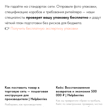
Не гадайте на стандартах сети. Отправьте фото упаковки,
спецификацию коробов и требования ритейлера — наши
специалисты
проверят вашу упаковку бесплатно
и дадут
чёткий план подготовки без рисков для бюджета.
👉
Получить бесплатную экспертизу упаковки
Как поставить товар в
Кейс: Восстановление
торговую сеть — пошаговая
возвратов и экономия 500
инструкция для
000 ₽ | Helpberries
производителя | Helpberries
Как мы превратили «брак» в прибыль.
Кейс по электронике: проверка, чистка
Разбираем, как производителю