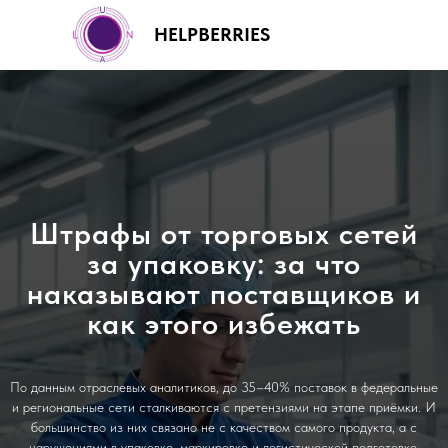
HELPBERRIES
+7 (499) 460-00-92
Штрафы от торговых сетей
за упаковку: за что
наказывают поставщиков и
как этого избежать
По данным отраслевых аналитиков, до 35–40% поставок в федеральные
и региональные сети сталкиваются с претензиями на этапе приёмки. И
большинство из них связано не с качеством самого продукта, а с
нарушениями в упаковке, маркировке и логистической подготовке.