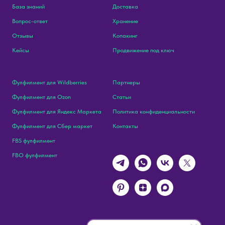
База знаний
Доставка
Вопрос-ответ
Хранение
Отзывы
Копакинг
Кейсы
Продвижение под ключ
Фулфилмент для Wildberries
Партнеры
Фулфилмент для Ozon
Статьи
Фулфилмент для Яндекс Маркета
Политика конфиденциальности
Фулфилмент для Сбер маркет
Контакты
FBS фулфилмент
FBO фулфилмент