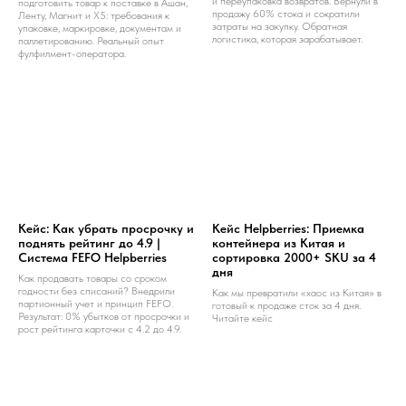
и переупаковка возвратов. Вернули в
подготовить товар к поставке в Ашан,
продажу 60% стока и сократили
Ленту, Магнит и X5: требования к
затраты на закупку. Обратная
упаковке, маркировке, документам и
логистика, которая зарабатывает.
паллетированию. Реальный опыт
фулфилмент-оператора.
Кейс: Как убрать просрочку и
Кейс Helpberries: Приемка
поднять рейтинг до 4.9 |
контейнера из Китая и
Система FEFO Helpberries
сортировка 2000+ SKU за 4
дня
Как продавать товары со сроком
годности без списаний? Внедрили
Как мы превратили «хаос из Китая» в
партионный учет и принцип FEFO.
готовый к продаже сток за 4 дня.
Результат: 0% убытков от просрочки и
Читайте кейс
рост рейтинга карточки с 4.2 до 4.9.