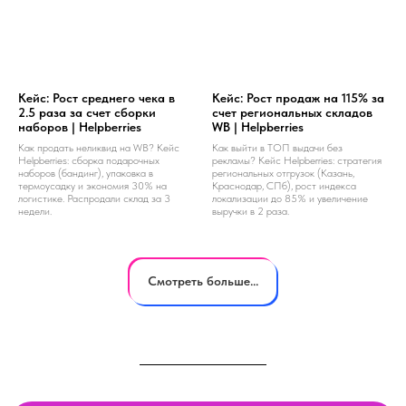
Кейс: Рост среднего чека в
Кейс: Рост продаж на 115% за
2.5 раза за счет сборки
счет региональных складов
наборов | Helpberries
WB | Helpberries
Как продать неликвид на WB? Кейс
Как выйти в ТОП выдачи без
Helpberries: сборка подарочных
рекламы? Кейс Helpberries: стратегия
наборов (бандинг), упаковка в
региональных отгрузок (Казань,
термоусадку и экономия 30% на
Краснодар, СПб), рост индекса
логистике. Распродали склад за 3
локализации до 85% и увеличение
недели.
выручки в 2 раза.
Смотреть больше...