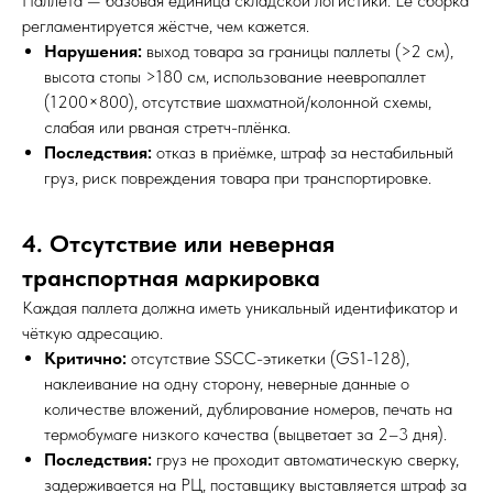
Паллета — базовая единица складской логистики. Её сборка
регламентируется жёстче, чем кажется.
Нарушения:
выход товара за границы паллеты (>2 см),
высота стопы >180 см, использование неевропаллет
(1200×800), отсутствие шахматной/колонной схемы,
слабая или рваная стретч-плёнка.
Последствия:
отказ в приёмке, штраф за нестабильный
груз, риск повреждения товара при транспортировке.
4. Отсутствие или неверная
транспортная маркировка
Каждая паллета должна иметь уникальный идентификатор и
чёткую адресацию.
Критично:
отсутствие SSCC-этикетки (GS1-128),
наклеивание на одну сторону, неверные данные о
количестве вложений, дублирование номеров, печать на
термобумаге низкого качества (выцветает за 2–3 дня).
Последствия:
груз не проходит автоматическую сверку,
задерживается на РЦ, поставщику выставляется штраф за