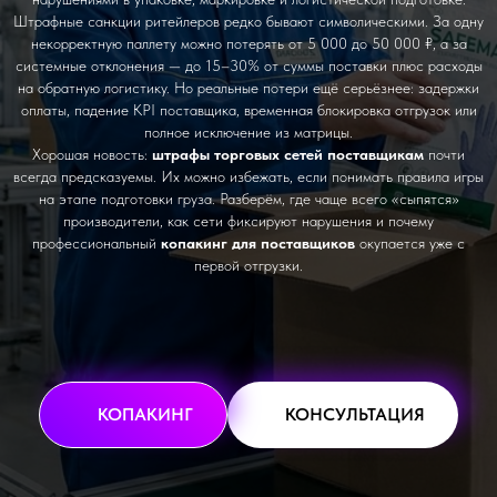
Штрафные санкции ритейлеров редко бывают символическими. За одну
некорректную паллету можно потерять от 5 000 до 50 000 ₽, а за
системные отклонения — до 15–30% от суммы поставки плюс расходы
на обратную логистику. Но реальные потери ещё серьёзнее: задержки
оплаты, падение KPI поставщика, временная блокировка отгрузок или
полное исключение из матрицы.
Хорошая новость:
штрафы торговых сетей поставщикам
почти
всегда предсказуемы. Их можно избежать, если понимать правила игры
на этапе подготовки груза. Разберём, где чаще всего «сыпятся»
производители, как сети фиксируют нарушения и почему
профессиональный
копакинг для поставщиков
окупается уже с
первой отгрузки.
КОПАКИНГ
КОНСУЛЬТАЦИЯ