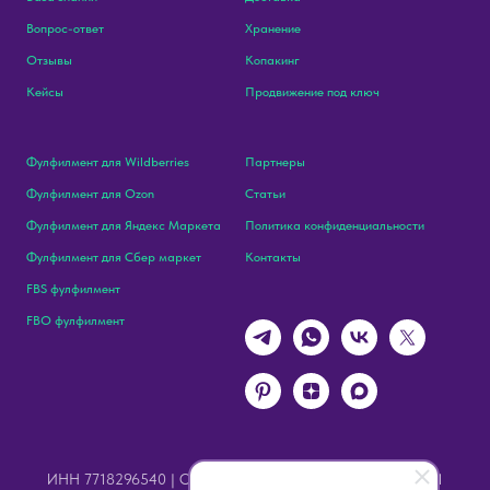
Вопрос-ответ
Хранение
Отзывы
Копакинг
Кейсы
Продвижение под ключ
Фулфилмент для Wildberries
Партнеры
Фулфилмент для Ozon
Статьи
Фулфилмент для Яндекс Маркета
Политика конфиденциальности
Фулфилмент для Сбер маркет
Контакты
FBS фулфилмент
FBO фулфилмент
ИНН 7718296540 | ОГРН 1167746128550 | КПП 771801001