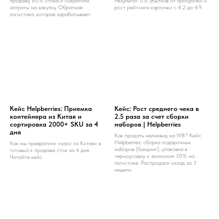
продажу 60% стока и сократили
Результат: 0% убытков от просрочки и
затраты на закупку. Обратная
рост рейтинга карточки с 4.2 до 4.9.
логистика, которая зарабатывает.
Кейс Helpberries: Приемка
Кейс: Рост среднего чека в
контейнера из Китая и
2.5 раза за счет сборки
сортировка 2000+ SKU за 4
наборов | Helpberries
дня
Как продать неликвид на WB? Кейс
Helpberries: сборка подарочных
Как мы превратили «хаос из Китая» в
наборов (бандинг), упаковка в
готовый к продаже сток за 4 дня.
термоусадку и экономия 30% на
Читайте кейс
логистике. Распродали склад за 3
недели.