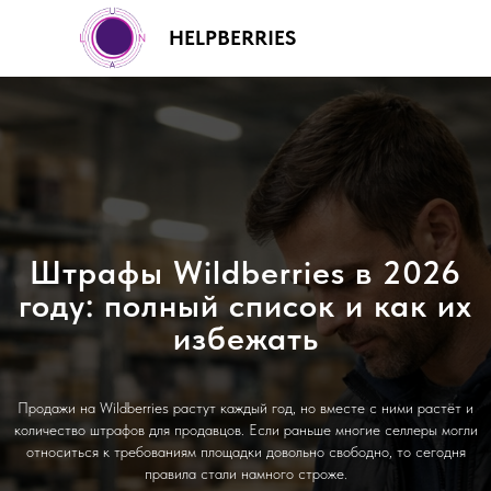
HELPBERRIES
+7 (499) 460-00-92
Штрафы Wildberries в 2026
году: полный список и как их
избежать
Продажи на Wildberries растут каждый год, но вместе с ними растёт и
количество штрафов для продавцов. Если раньше многие селлеры могли
относиться к требованиям площадки довольно свободно, то сегодня
правила стали намного строже.