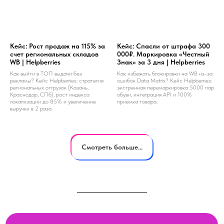
Кейс: Рост продаж на 115% за
Кейс: Спасли от штрафа 300
счет региональных складов
000₽. Маркировка «Честный
WB | Helpberries
Знак» за 3 дня | Helpberries
Как выйти в ТОП выдачи без
Как избежать блокировки на WB из-за
рекламы? Кейс Helpberries: стратегия
ошибок Data Matrix? Кейс Helpberries:
региональных отгрузок (Казань,
экстренная перемаркировка 5000 пар
Краснодар, СПб), рост индекса
обуви, интеграция API и 100%
локализации до 85% и увеличение
приемка товара.
выручки в 2 раза.
Смотреть больше...