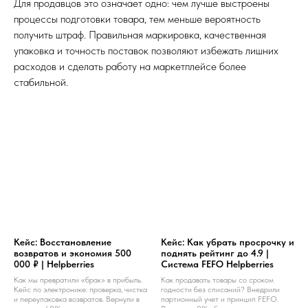
Для продавцов это означает одно: чем лучше выстроены
процессы подготовки товара, тем меньше вероятность
получить штраф. Правильная маркировка, качественная
упаковка и точность поставок позволяют избежать лишних
расходов и сделать работу на маркетплейсе более
стабильной.
Кейс: Восстановление
Кейс: Как убрать просрочку и
возвратов и экономия 500
поднять рейтинг до 4.9 |
000 ₽ | Helpberries
Система FEFO Helpberries
Как мы превратили «брак» в прибыль.
Как продавать товары со сроком
Кейс по электронике: проверка, чистка
годности без списаний? Внедрили
и переупаковка возвратов. Вернули в
партионный учет и принцип FEFO.